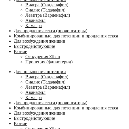
Виагра (Силденафил)
Сиалис (Тадалафил)
Левитра (Варденафил)
Аванафил
Камагра
Для продления секса (пролонгаторы)
Комбинированные, для потенции и продления секса
Для возбуждения женщин
Быстродействующие
Разное
От курения Ziban
Пропеция (финастерид)
Для повышения потенции
Виагра (Силденафил)
Сиалис (Тадалафил)
Левитра (Варденафил)
Аванафил
Камагра
Для продления секса (пролонгаторы)
Комбинированные, для потенции и продления секса
Для возбуждения женщин
Быстродействующие
Разное
От курения Ziban