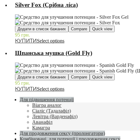
Silver Fox (Срібна ліса)
Додати в список бажаних
Compare
Quick view
95
грн.
–
Select options
Шпанська мушка (Gold Fly)
Додати в список бажаних
Compare
Quick view
95
грн.
–
Select options
Для підвищення потенції
Віагра аналог
Сіаліс (Тадалафіл)
Левітра (Варденафіл)
Аванафіл
Камагра
Для продовження сексу (пролонгатори)
Комбіновані, для потенції і продовження сексу