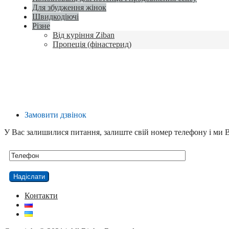
Для збудження жінок
Швидкодіючі
Різне
Від куріння Ziban
Пропеція (фінастерид)
Замовити дзвінок
У Вас залишилися питання, залиште свій номер телефону і ми 
Контакти