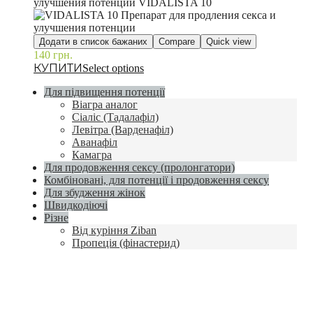
Додати в список бажаних
Compare
Quick view
140
грн.
–
Select options
Для підвищення потенції
Віагра аналог
Сіаліс (Тадалафіл)
Левітра (Варденафіл)
Аванафіл
Камагра
Для продовження сексу (пролонгатори)
Комбіновані, для потенції і продовження сексу
Для збудження жінок
Швидкодіючі
Різне
Від куріння Ziban
Пропеція (фінастерид)