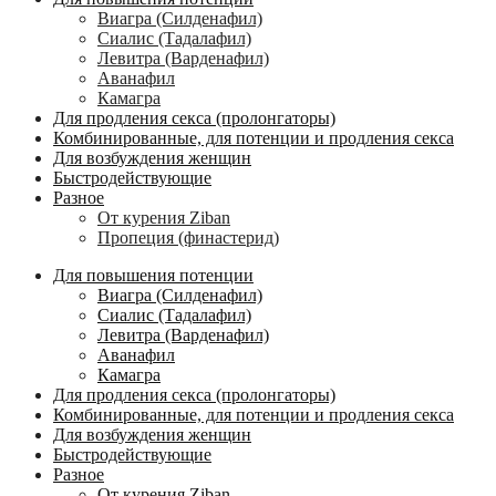
Виагра (Силденафил)
Сиалис (Тадалафил)
Левитра (Варденафил)
Аванафил
Камагра
Для продления секса (пролонгаторы)
Комбинированные, для потенции и продления секса
Для возбуждения женщин
Быстродействующие
Разное
От курения Ziban
Пропеция (финастерид)
Для повышения потенции
Виагра (Силденафил)
Сиалис (Тадалафил)
Левитра (Варденафил)
Аванафил
Камагра
Для продления секса (пролонгаторы)
Комбинированные, для потенции и продления секса
Для возбуждения женщин
Быстродействующие
Разное
От курения Ziban