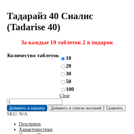
Тадарайз 40 Сиалис
(Tadarise 40)
За каждые 10 таблеток 2 в подарок
Количество таблеток
10
20
30
50
100
Clear
Тадарайз
40
Добавить в корзину
Добавить в список желаний
Сравнить
Сиалис
SKU:
N/A
(Tadarise
40)
Description
quantity
Характеристики