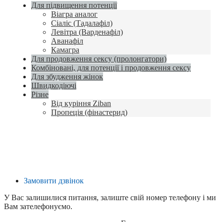
Для підвищення потенції
Віагра аналог
Сіаліс (Тадалафіл)
Левітра (Варденафіл)
Аванафіл
Камагра
Для продовження сексу (пролонгатори)
Комбіновані, для потенції і продовження сексу
Для збудження жінок
Швидкодіючі
Різне
Від куріння Ziban
Пропеція (фінастерид)
Замовити дзвінок
У Вас залишилися питання, залиште свій номер телефону і ми
Вам зателефонуємо.