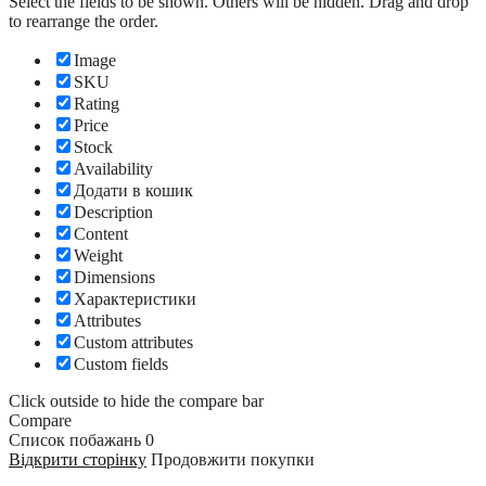
Select the fields to be shown. Others will be hidden. Drag and drop
to rearrange the order.
Image
SKU
Rating
Price
Stock
Availability
Додати в кошик
Description
Content
Weight
Dimensions
Характеристики
Attributes
Custom attributes
Custom fields
Click outside to hide the compare bar
Compare
Список побажань
0
Відкрити сторінку
Продовжити покупки