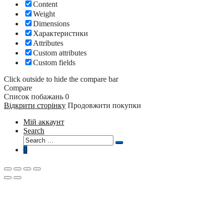
Content
Weight
Dimensions
Характеристики
Attributes
Custom attributes
Custom fields
Click outside to hide the compare bar
Compare
Список побажань
0
Відкрити сторінку
Продовжити покупки
Мій аккаунт
Search
Search
Search
for:
0