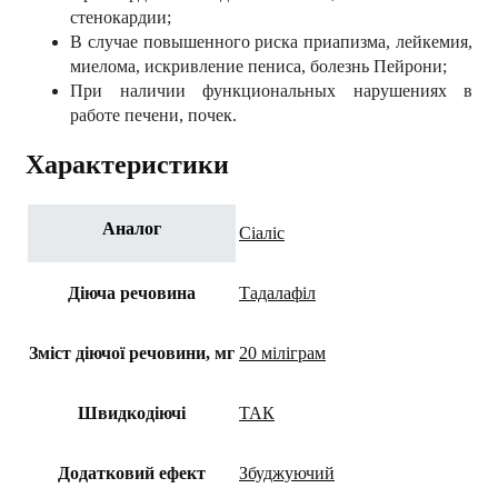
стенокардии;
В случае повышенного риска приапизма, лейкемия,
миелома, искривление пениса, болезнь Пейрони;
При наличии функциональных нарушениях в
работе печени, почек.
Характеристики
Аналог
Сіаліс
Діюча речовина
Тадалафіл
Зміст діючої речовини, мг
20 міліграм
Швидкодіючі
ТАК
Додатковий ефект
Збуджуючий