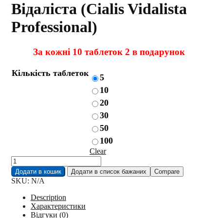
Відаліста (Cialis Vidalista
Professional)
За кожні 10 таблеток 2 в подарунок
Кількість таблеток
5
10
20
30
50
100
Clear
Сіаліс
Professional
Додати в кошик
Додати в список бажаних
Compare
Відаліста
SKU:
N/A
(Cialis
Vidalista
Description
Professional)
Характеристики
quantity
Відгуки (0)