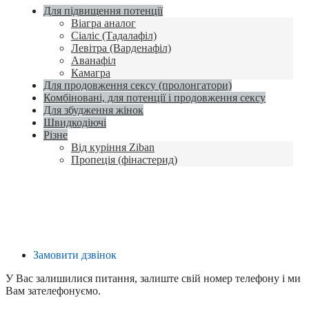
Для підвищення потенції
Віагра аналог
Сіаліс (Тадалафіл)
Левітра (Варденафіл)
Аванафіл
Камагра
Для продовження сексу (пролонгатори)
Комбіновані, для потенції і продовження сексу
Для збудження жінок
Швидкодіючі
Різне
Від куріння Ziban
Пропеція (фінастерид)
Замовити дзвінок
У Вас залишилися питання, залиште свій номер телефону і ми
Вам зателефонуємо.