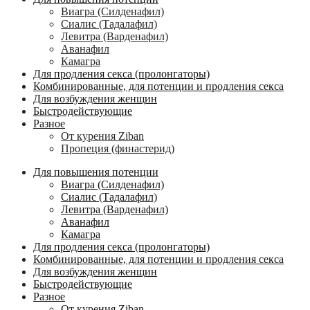
Виагра (Силденафил)
Сиалис (Тадалафил)
Левитра (Варденафил)
Аванафил
Камагра
Для продления секса (пролонгаторы)
Комбинированные, для потенции и продления секса
Для возбуждения женщин
Быстродействующие
Разное
От курения Ziban
Пропеция (финастерид)
Для повышения потенции
Виагра (Силденафил)
Сиалис (Тадалафил)
Левитра (Варденафил)
Аванафил
Камагра
Для продления секса (пролонгаторы)
Комбинированные, для потенции и продления секса
Для возбуждения женщин
Быстродействующие
Разное
От курения Ziban