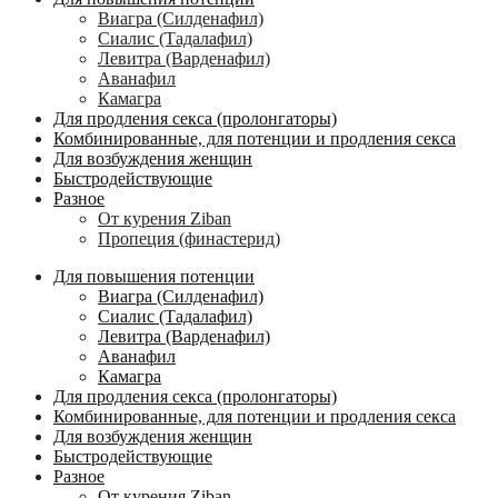
Виагра (Силденафил)
Сиалис (Тадалафил)
Левитра (Варденафил)
Аванафил
Камагра
Для продления секса (пролонгаторы)
Комбинированные, для потенции и продления секса
Для возбуждения женщин
Быстродействующие
Разное
От курения Ziban
Пропеция (финастерид)
Для повышения потенции
Виагра (Силденафил)
Сиалис (Тадалафил)
Левитра (Варденафил)
Аванафил
Камагра
Для продления секса (пролонгаторы)
Комбинированные, для потенции и продления секса
Для возбуждения женщин
Быстродействующие
Разное
От курения Ziban