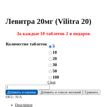
Левитра 20мг (Vilitra 20)
За каждые 10 таблеток 2 в подарок
Количество таблеток
5
10
20
30
50
100
Clear
Левитра
20мг
Добавить в корзину
Добавить в список желаний
Сравнить
(Vilitra
SKU:
N/A
20)
quantity
Description