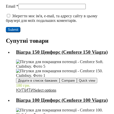
Email
*
Зберегти моє ім'я, e-mail, та адресу сайту в цьому
браузері для моїх подальших коментарів.
Супутні товари
Віагра 150 Ценфорс (Cenforce 150 Viagra)
Додати в список бажаних
Compare
Quick view
180
грн.
–
Select options
Віагра 100 Ценфорс (Cenforce 100 Viagra)