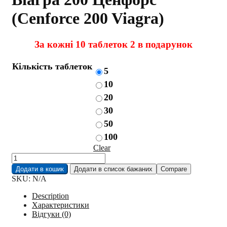
(Cenforce 200 Viagra)
За кожні 10 таблеток 2 в подарунок
Кількість таблеток
5
10
20
30
50
100
Clear
Віагра
200
Додати в кошик
Додати в список бажаних
Compare
Ценфорс
SKU:
N/A
(Cenforce
200
Description
Viagra)
Характеристики
quantity
Відгуки (0)