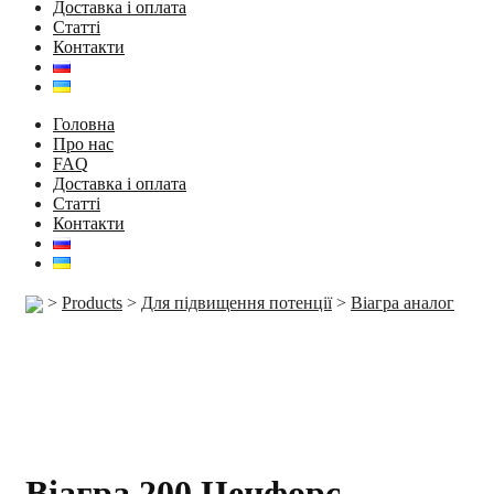
Доставка і оплата
Статті
Контакти
Головна
Про нас
FAQ
Доставка і оплата
Статті
Контакти
>
Products
>
Для підвищення потенції
>
Віагра аналог
Віагра 200 Ценфорс