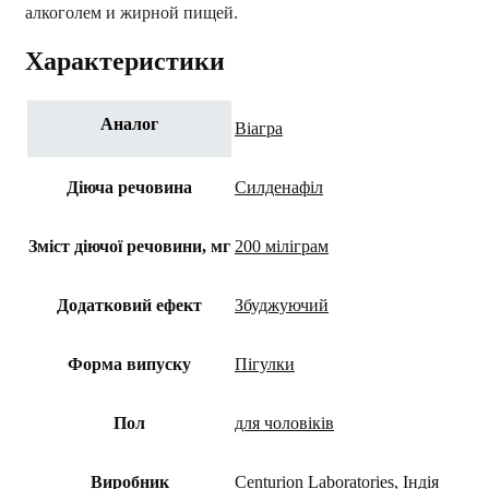
алкоголем и жирной пищей.
Характеристики
Аналог
Віагра
Діюча речовина
Силденафіл
Зміст діючої речовини, мг
200 міліграм
Додатковий ефект
Збуджуючий
Форма випуску
Пігулки
Пол
для чоловіків
Виробник
Centurion Laboratories, Індія