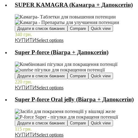
SUPER KAMAGRA (Камагра + Дапоксетін)
Додати в список бажаних
Compare
Quick view
340
грн.
–
Select options
Super P-force (Віагра + Дапоксетін)
Додати в список бажаних
Compare
Quick view
220
грн.
–
Select options
Super P-force Oral jelly (Віагра + Дапоксетін)
Додати в список бажаних
Compare
Quick view
115
грн.
–
Select options