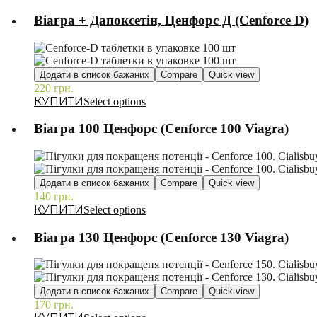
Віагра + Дапоксетін, Ценфорс Д (Cenforce D)
Додати в список бажаних
Compare
Quick view
220
грн.
–
Select options
Віагра 100 Ценфорс (Cenforce 100 Viagra)
Додати в список бажаних
Compare
Quick view
140
грн.
–
Select options
Віагра 130 Ценфорс (Cenforce 130 Viagra)
Додати в список бажаних
Compare
Quick view
170
грн.
–