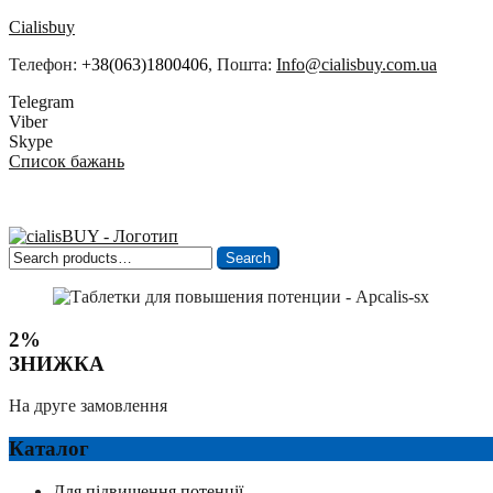
Cialisbuy
Телефон:
+38(063)1800406
, Пошта:
Info@cialisbuy.com.ua
Telegram
Viber
Skype
Список бажань
Search
Search
for:
2%
ЗНИЖКА
На друге замовлення
Каталог
Для підвищення потенції