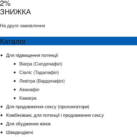
2%
ЗНИЖКА
На друге замовлення
Каталог
Для підвищення потенції
Віагра (Силденафіл)
Сіаліс (Тадалафіл)
Левітра (Варденафіл)
Аванафіл
Камагра
Для продовження сексу (пролонгатори)
Комбіновані, для потенції і продовження сексу
Для збудження жінок
Швидкодіючі