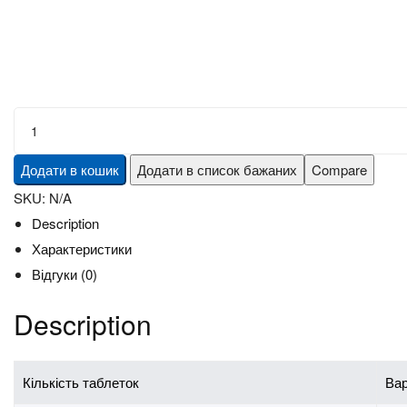
Віагра
50
Малегра
Додати в кошик
Додати в список бажаних
Compare
(Malegra
SKU:
N/A
50
Description
Viagra)
Характеристики
quantity
Відгуки (0)
Description
Кількість таблеток
Вар