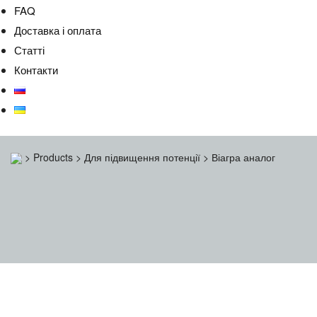
FAQ
Доставка і оплата
Статті
Контакти
>
Products
>
Для підвищення потенції
>
Віагра аналог