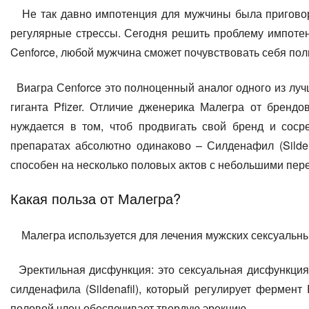
Не так давно импотенция для мужчины была приговор
регулярные стрессы. Сегодня решить проблему импотен
Cenforce, любой мужчина сможет почувствовать себя пол
Виагра Сenforce это полноценный аналог одного из луч
гиганта Pfizer. Отличие дженерика Малегра от брендов
нуждается в том, чтоб продвигать свой бренд и соср
препаратах абсолютно одинаково – Силденафил (Silden
способен на несколько половых актов с небольшими пер
Какая польза от Малегра?
Малегра используется для лечения мужских сексуальных
Эректильная дисфункция: это сексуальная дисфункция у
силденафила (Sildenafil), который регулирует фермент
половой член обеспечивает твердую эрекцию.