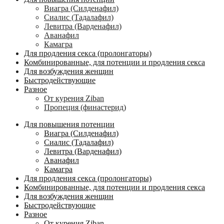
Виагра (Силденафил)
Сиалис (Тадалафил)
Левитра (Варденафил)
Аванафил
Камагра
Для продления секса (пролонгаторы)
Комбинированные, для потенции и продления секса
Для возбуждения женщин
Быстродействующие
Разное
От курения Ziban
Пропеция (финастерид)
Для повышения потенции
Виагра (Силденафил)
Сиалис (Тадалафил)
Левитра (Варденафил)
Аванафил
Камагра
Для продления секса (пролонгаторы)
Комбинированные, для потенции и продления секса
Для возбуждения женщин
Быстродействующие
Разное
От курения Ziban