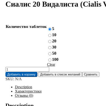
Сиалис 20 Видалиста (Cialis V
Количество таблеток
5
10
20
30
50
100
Clear
Сиалис
20
Добавить в корзину
Добавить в список желаний
Сравнить
Видалиста
SKU:
N/A
(Cialis
Vidalista
Description
20)
Характеристики
quantity
Отзывы (0)
Description