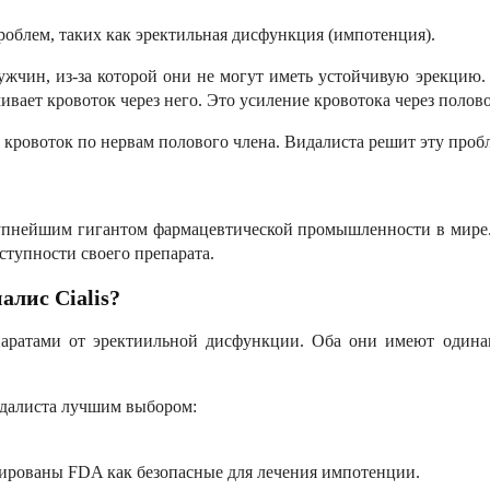
роблем, таких как эректильная дисфункция (импотенция).
жчин, из-за которой они не могут иметь устойчивую эрекцию. В
вает кровоток через него. Это усиление кровотока через полов
ровоток по нервам полового члена. Видалиста решит эту пробл
крупнейшим гигантом фармацевтической промышленности в мире. C
оступности своего препарата.
Сиалис
Cialis
?
препаратами от эректиильной дисфункции. Оба они имеют оди
идалиста лучшим выбором:
ированы FDA как безопасные для лечения импотенции.