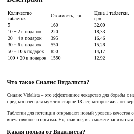
Количество
Цена 1 таблетки,
Стоимость, грн.
таблеток
грн.
5
160
32,00
10 + 2 в подарок
220
18,33
20 + 4 в подарок
395
16,46
30 + 6 в подарок
550
15,28
50 + 10 в подарок
850
14,17
100 + 20 в подарок
1550
12,92
Что такое Сиалис Видалиста?
Сиалис Vidalista – это эффективное лекарство для борьбы 
предназначен для мужчин старше 18 лет, которые желают ве
Таблетки для потенции открывают новый уровень качества сек
впечатляющего оргазма. Но, главное, вы сможете заниматься
Какая польза от Видалиста?